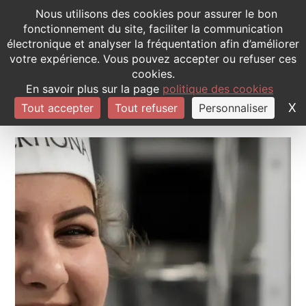
Panneau de gestion des cookies
Nous utilisons des cookies pour assurer le bon
fonctionnement du site, faciliter la communication
électronique et analyser la fréquentation afin d’améliorer
QUI SOMMES-NOUS
LES PROJETS 
CONTACTEZ-NOUS
votre expérience. Vous pouvez accepter ou refuser ces
cookies.
En savoir plus sur la page
politique des cookies
X
M
Tout accepter
Tout refuser
Personnaliser