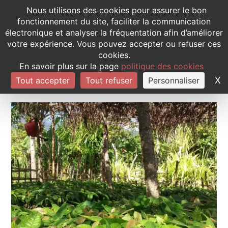
Panneau de gestion des cookies
Nous utilisons des cookies pour assurer le bon
fonctionnement du site, faciliter la communication
électronique et analyser la fréquentation afin d’améliorer
QUI SOMMES-NOUS
LES PROJETS 
CONTACTEZ-NOUS
votre expérience. Vous pouvez accepter ou refuser ces
cookies.
En savoir plus sur la page
politique des cookies
X
M
Tout accepter
Tout refuser
Personnaliser