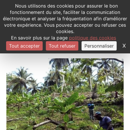
Panneau de gestion des cookies
Nous utilisons des cookies pour assurer le bon
fonctionnement du site, faciliter la communication
électronique et analyser la fréquentation afin d’améliorer
QUI SOMMES-NOUS
LES PROJETS 
CONTACTEZ-NOUS
votre expérience. Vous pouvez accepter ou refuser ces
cookies.
En savoir plus sur la page
politique des cookies
X
M
Tout accepter
Tout refuser
Personnaliser