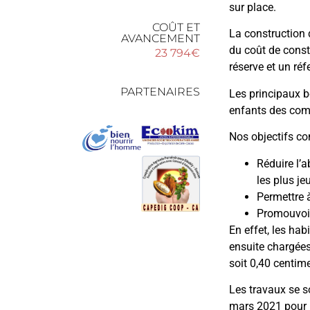
sur place.
COÛT ET
La construction 
AVANCEMENT
du coût de cons
23 794€
réserve et un réf
PARTENAIRES
Les principaux b
enfants des com
Nos objectifs co
Réduire l’a
les plus je
Permettre 
Promouvoir
En effet, les hab
ensuite chargées
soit 0,40 centim
Les travaux se s
mars 2021 pour l