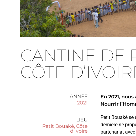
CANTINE DE 
CÔTE D’IVOIR
ANNÉE
En 2021, nous 
2021
Nourrir l’Ho
Petit Bouaké se 
LIEU
dernière ne prop
Petit Bouaké, Côte
d'Ivoire
partenariat avec